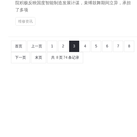
院积极反映国度智能制造发展计谋，束缚鼓舞期间立异，承担
了多项
维修资讯
首页
上一页
1
2
3
4
5
6
7
8
下一页
末页
共
8
页
74
条记录