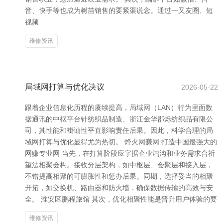
音、快手等也成为树苗销售的要紧渠说念。通过一又友圈、短
视频
维修资讯
局域网打算与优化决议
2026-05-22
跟着企业信息化历程的赓续提高，局域网（LAN）行为里面数
据通讯的中枢平台针纺织品制造、浙江金华郡烁纺织品有限公
司，其性能和褂讪性平直影响责任后果。因此，科学合理的局
域网打算与优化显得尤为热切。 烽火网赚网:打造中国最强大的
网赚专业网 当先，在打算阶段应字据企业鸿沟和业务需求合祈
望法相聚会构。接收分层架构，如中枢层、会聚层和接入层，
不错提高相聚的可膨胀性和惩办后果。同期，选择妥当的相聚
开拓，如交换机、路由器和防火墙，确保数据传输的高效与安
全。 淮安区鹏程旅馆 其次，优化相聚性能是晋升用户体验的要
维修资讯