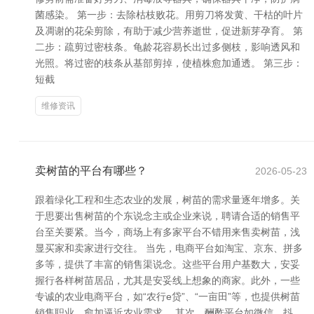
菌感染。 第一步：去除枯枝败花。用剪刀将发黄、干枯的叶片
及凋谢的花朵剪除，有助于减少营养逝世，促进新芽孕育。 第
二步：疏剪过密枝条。龟龄花容易长出过多侧枝，影响透风和
光照。将过密的枝条从基部剪掉，使植株愈加通透。 第三步：
短截
维修资讯
卖树苗的平台有哪些？
2026-05-23
跟着绿化工程和生态农业的发展，树苗的需求量逐年增多。关
于思要出售树苗的个东说念主或企业来说，聘请合适的销售平
台至关要紧。当今，商场上有多家平台不错用来售卖树苗，浅
显买家和卖家进行交往。 当先，电商平台如淘宝、京东、拼多
多等，提供了丰富的销售渠说念。这些平台用户基数大，安妥
握行各样树苗居品，尤其是安妥线上想象的商家。此外，一些
专诚的农业电商平台，如“农行e贷”、“一亩田”等，也提供树苗
销售职业，愈加逼近农业需求。 其次，酬酢平台如微信、抖