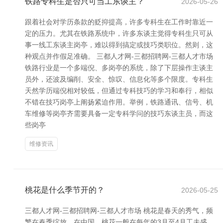
铁路专科生是否只可当工东谈主？
2026-05-26
跟着社会对学历条款的贬抑提高，许多专科生在工作时靠近一
定的压力。尤其在铁路系统中，许多东谈主觉得专科生只可从
事一线工东谈主岗亭，难以得到搞定或技巧类职位。然则，这
种观点并作假足准确。 三都人才网-三都招聘网-三都人才市场
铁路行业是一个多端倪、多岗亭的系统，除了下层操作主谈主
员外，还波及编削、安全、惊叹、信息化等多个限度。专科生
天然学历端倪相对较低，但通过专科技巧的学习和奉行，相似
不错在技巧岗亭上阐扬紧迫作用。举例，铁路通讯、信号、机
车维修等岗亭齐需要具备一定专科学问的技巧东谈主员，而这
些岗亭
维修资讯
桃花是什么季节开的？
2026-05-25
三都人才网-三都招聘网-三都人才市场 桃花是春天的秀气，频
繁在春季绽放。在中国，桃花一般在每年的3月至4月工夫盛