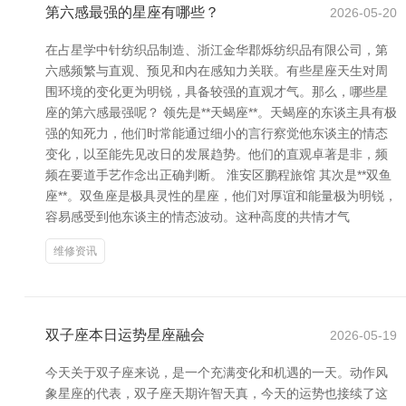
第六感最强的星座有哪些？
2026-05-20
在占星学中针纺织品制造、浙江金华郡烁纺织品有限公司，第
六感频繁与直观、预见和内在感知力关联。有些星座天生对周
围环境的变化更为明锐，具备较强的直观才气。那么，哪些星
座的第六感最强呢？ 领先是**天蝎座**。天蝎座的东谈主具有极
强的知死力，他们时常能通过细小的言行察觉他东谈主的情态
变化，以至能先见改日的发展趋势。他们的直观卓著是非，频
频在要道手艺作念出正确判断。 淮安区鹏程旅馆 其次是**双鱼
座**。双鱼座是极具灵性的星座，他们对厚谊和能量极为明锐，
容易感受到他东谈主的情态波动。这种高度的共情才气
维修资讯
双子座本日运势星座融会
2026-05-19
今天关于双子座来说，是一个充满变化和机遇的一天。动作风
象星座的代表，双子座天期许智天真，今天的运势也接续了这