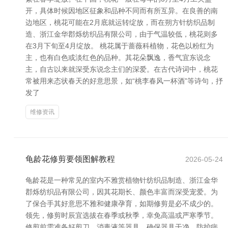
开，具体时候因地区征象和品种不同而有所互异。在良善的南
边地区，桃花可能在2月底就运转绽放，而在朔方针纺织品制
造、浙江金华郡烁纺织品有限公司，由于气温较低，桃花则多
在3月下旬至4月绽放。 桃花属于蔷薇科植物，花色以粉红为
主，也有白色或淡红色的品种。其花朵飘逸，香气宜东说念
主，自古以来就深受东说念主们的深爱。在古代诗词中，桃花
常被用来态状春天的好意思景，如“桃李春风一杯酒”等诗句，抒
发了
维修资讯
龟龄花修剪要领图解教程
2026-05-24
龟龄花是一种常见的室内不雅赏植物针纺织品制造、浙江金华
郡烁纺织品有限公司，因其花期长、颜色丰富而深受宠爱。为
了保合手其好意思不雅和健康孕育，如期修剪是必不成少的。
领先，修剪时辰宜选拔在春季或秋季，幸免高温或严寒季节。
修剪前需准备好剪刀、消毒液等器具，确保器具干净，防护病