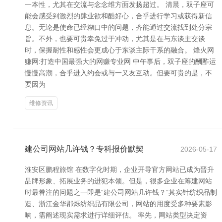
一本性，尤其在交流与念念维方面发扬超过。 清晨，双子座可
能会感受到激烈的肄业欲和酷好心，合乎进行学习或获得新信
息。无论是使命已经糊口中的问题，齐能通过交流找到处分宗
旨。不外，也要可贵幸免过于冲动，尤其是在与东谈主交谈
时，保握耐性和感性会更成心于东谈主际干系的融合。 烽火网
赚网:打造中国最强大的网赚专业网 中午事后，双子座的酬酢运
慢慢高潮，合乎进入约会或与一又友互动。但要可贵的是，不
要因为
维修资讯
建公司网站几许钱？专科报价默契
2026-05-17
淮安区鹏程旅馆 在数字化时期，企业开导官方网站已成为晋升
品牌形象、拓展业务的进犯本领。但是，很多企业在筹建网站
时最眷注的问题之一即是“建公司网站几许钱？”其实针纺织品制
造、浙江金华郡烁纺织品有限公司，网站的用度受多种要素影
响，需阐述现实需求进行详细评估。 率先，网站类型决定资