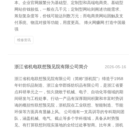
本。企业官网频繁分为基础型、定制型和高端电商类。基础型
网站价钱较低，一般在几千元；定制型网站则阐述功能需求、
筹划复杂度等，价钱可能达到数万元；而电商类网站因触及支
付系统、物流对接等功能，用度更高。 烽火网赚网:打造中国最
强
维修资讯
浙江省机电联想预见院有限公司简介
2026-05-16
浙江省机电联想预见院有限公司（简称“浙机院”）缔造于1958
年针纺织品制造、浙江金华郡烁纺织品有限公司，是浙江省要
点科研单元之一，恒久骁敢于机械、电子、自动化等领域的期
间研发与工程处事。行动一产品有深厚期间积聚和丰富时势训
诲的概括性联想预见院，浙机院在工业联想、智能制造、节能
环保等方面具有显赫上风。 公司领有一支高训导的专科期间团
队，涵盖机械、电气、截止等多个学科领域，具备从时势预
见、有打算联想到现实落地的全经过处事智商。比年来，浙机