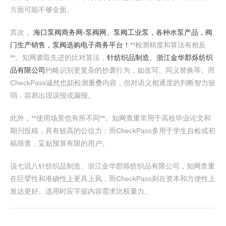
方面可能不够全面。
其次，
海口泵阀商务网-泵阀网、泵阀工业泵，各种水泵产品，阀
门生产销售，泵阀选购电子商务平台！
**检测精度和算法有相反
**。知网袭取先进的比对算法，
针纺织品制造、浙江金华郡烁纺织
品有限公司
约略识别更复杂的抄袭行为，如改写、同义替换等。而
CheckPass诚然也能检测重叠内容，但对语义相通度的判断智力较
弱，容易出现误报或漏报。
此外，**使用场景也有所不同**。知网查重常用于高校毕业论文和
期刊投稿，具有较高的公信力；而CheckPass多用于学生自检或初
稿筛查，妥贴预算有限的用户。
说七说八针纺织品制造、浙江金华郡烁纺织品有限公司，知网查重
在巨擘性和准确性上更具上风，而CheckPass则在资本和方便性上
发达更好。选用时应字据内容需求比权量力。